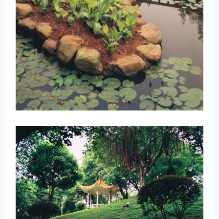
取消
搜索