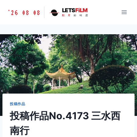
跳
胶
LETS
FiLM
'26 08 08
到
胶
片
的
味
道
片
内
的
容
味
道
LETSFILM
投稿作品
投稿作品No.4173 三水西
南行