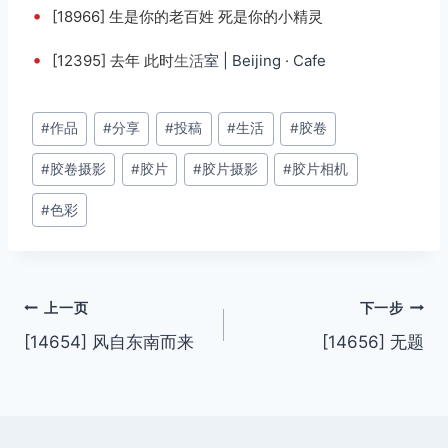
•
[18966] 生是你的老百姓 死是你的小精灵
•
[12395] 去年 此时
生活
室 | Beijing · Cafe
文
#
作品
#
分享
#
投稿
#
生活
#
胶卷
章
#
胶卷摄影
#
胶片
#
胶片摄影
#
胶片相机
标
签：
#
色彩
文
上一页
下一步
[14654] 风自东南而来
[14656] 无题
章
导
航