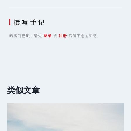
撰 写 手 记
暗房门已锁，请先
登录
或
注册
后留下您的印记。
类似文章