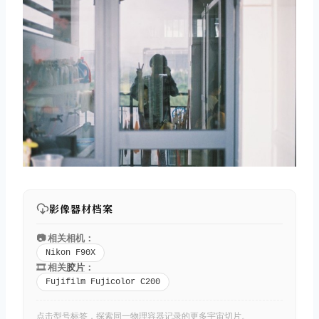
影像器材档案
📷 相关相机：
Nikon F90X
🎞️ 相关
胶片
：
Fujifilm Fujicolor C200
点击型号标签，探索同一物理容器记录的更多宇宙切片。