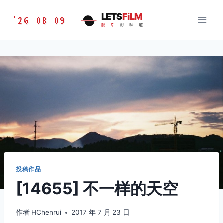
跳
胶
LETS
FiLM
'26 08 09
到
胶
片
的
味
道
片
内
的
容
味
道
LETSFILM
投稿作品
[14655] 不一样的天空
作者
HChenrui
2017 年 7 月 23 日