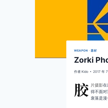
WEAPON · 器材
Zorki 
作者
Kido
2017 年 
胶
片摄影
在
得不面对
衰落是漫