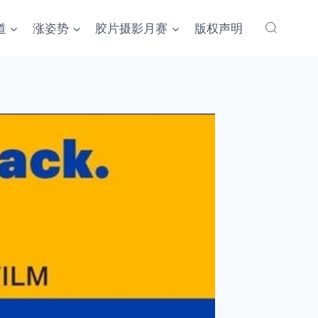
道
涨姿势
胶片摄影月赛
版权声明