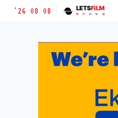
跳
胶
LETS
FiLM
'26 08 08
到
片
胶
片
的
味
道
内
的
容
味
道
LETSFILM