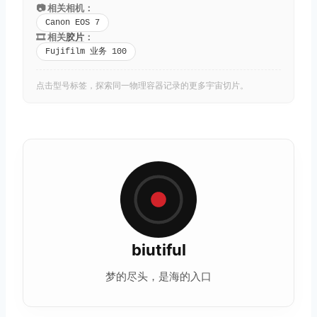
📷 相关相机：
Canon EOS 7
🎞️ 相关
胶片
：
Fujifilm 业务 100
点击型号标签，探索同一物理容器记录的更多宇宙切片。
biutiful
梦的尽头，是海的入口