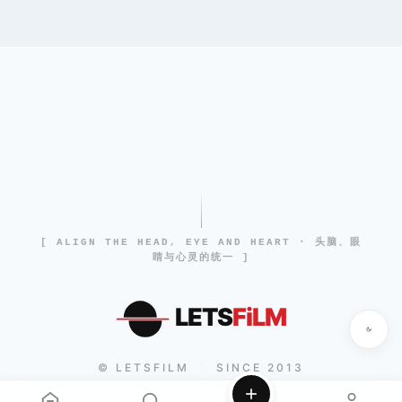
[ ALIGN THE HEAD, EYE AND HEART · 头脑、眼
睛与心灵的统一 ]
LETS
FiLM
© LETSFILM
SINCE 2013
|