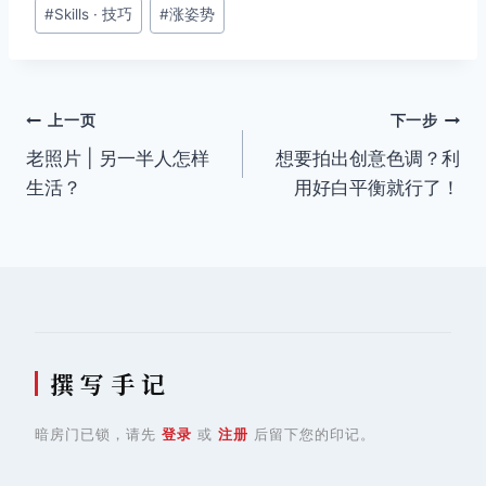
文
#
Skills · 技巧
#
涨姿势
章
标
签：
文
上一页
下一步
老照片 | 另一半人怎样
想要拍出创意色调？利
章
生活？
用好白平衡就行了！
导
航
撰 写 手 记
暗房门已锁，请先
登录
或
注册
后留下您的印记。