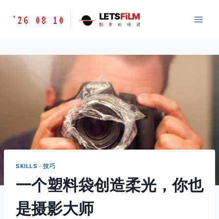
跳
胶
LETS
FiLM
'26 08 10
到
胶
片
的
味
道
片
内
的
容
味
道
LETSFILM
SKILLS · 技巧
一个塑料袋创造柔光，你也
是摄影大师