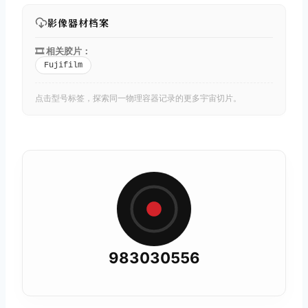
影像器材档案
🎞️ 相关胶片：
Fujifilm
点击型号标签，探索同一物理容器记录的更多宇宙切片。
983030556