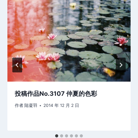
投稿作品No.3107 仲夏的色彩
作者
陆凝羽
2014 年 12 月 2 日