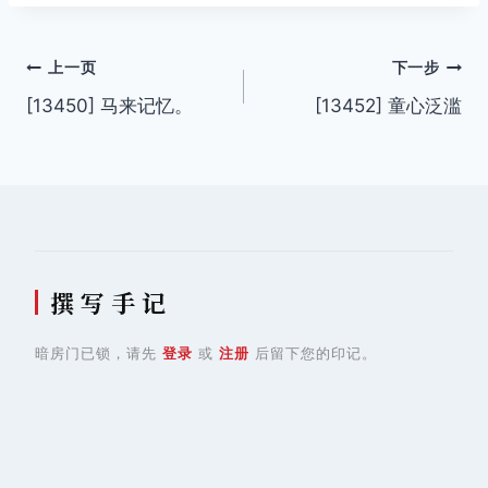
文
上一页
下一步
[13450] 马来记忆。
[13452] 童心泛滥
章
导
航
撰 写 手 记
暗房门已锁，请先
登录
或
注册
后留下您的印记。