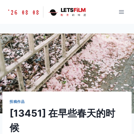
跳
胶
LETS
FiLM
'26 08 08
到
胶
片
的
味
道
片
内
的
容
味
道
LETSFILM
投稿作品
[13451] 在早些春天的时
候