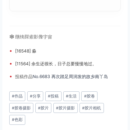
🕸️ 继续探索影像宇宙
•
[16548] 淼
•
[11564] 余生还很长，日子总要慢慢地过。
•
投稿
作品
No.6683 再次踏足周润发的故乡南丫岛
文
#
作品
#
分享
#
投稿
#
生活
#
胶卷
章
#
胶卷摄影
#
胶片
#
胶片摄影
#
胶片相机
标
签：
#
色彩