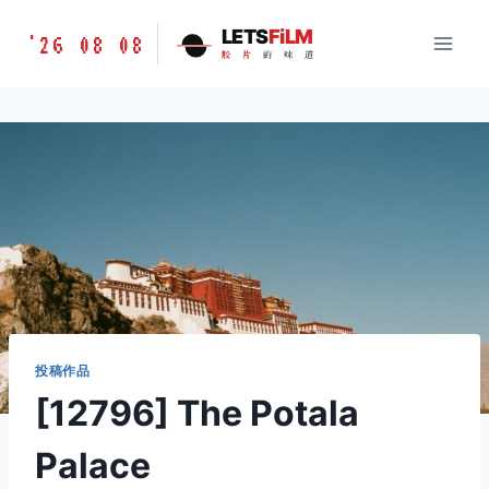
跳
胶
LETS
FiLM
'26 08 08
到
胶
片
的
味
道
片
内
的
容
味
道
LETSFILM
投稿作品
[12796] The Potala
Palace