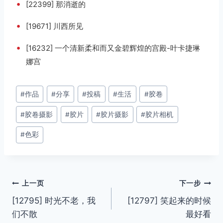
•
[22399] 那消逝的
•
[19671] 川西所见
•
[16232] 一个清新柔和而又金碧辉煌的宫殿-叶卡捷琳
娜宫
文
#
作品
#
分享
#
投稿
#
生活
#
胶卷
章
#
胶卷摄影
#
胶片
#
胶片摄影
#
胶片相机
标
签：
#
色彩
文
上一页
下一步
[12795] 时光不老，我
[12797] 笑起来的时候
章
们不散
最好看