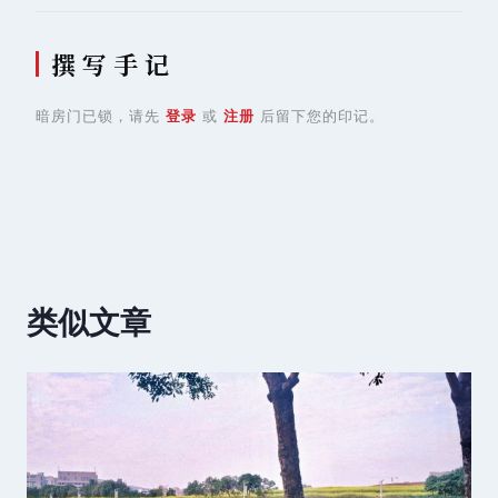
撰 写 手 记
暗房门已锁，请先
登录
或
注册
后留下您的印记。
类似文章