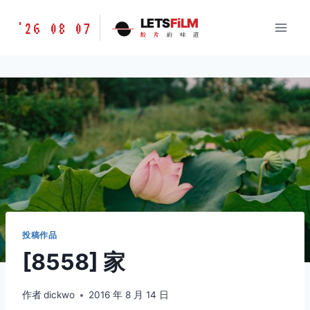
跳
胶
LETS
FiLM
'26 08 07
到
胶
片
的
味
道
片
内
的
容
味
道
LETSFILM
投稿作品
[8558] 家
作者
dickwo
2016 年 8 月 14 日