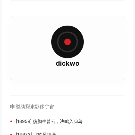
dickwo
🕸️ 继续探索影像宇宙
•
[18959] 荡胸生曾云，决眦入归鸟
•
[14673] 北欧风情画