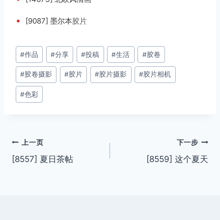
•
[9087] 墨尔本
胶片
文
#
作品
#
分享
#
投稿
#
生活
#
胶卷
章
#
胶卷摄影
#
胶片
#
胶片摄影
#
胶片相机
标
签：
#
色彩
文
上一页
下一步
[8557] 夏日茶帖
[8559] 这个夏天
章
导
航