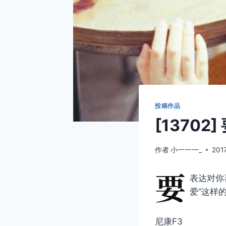
投稿作品
[1370
作者
小一一一_
201
要
表达对你
爱”这样
尼康F3