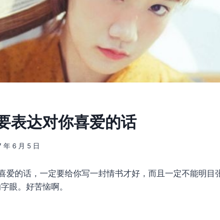
2] 要表达对你喜爱的话
7 年 6 月 5 日
喜爱的话，一定要给你写一封情书才好，而且一定不能明目张
的字眼。好苦恼啊。