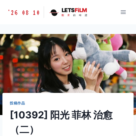
跳
胶
LETS
FiLM
'26 08 10
到
胶
片
的
味
道
片
内
的
容
味
道
LETSFILM
投稿作品
[10392] 阳光 菲林 治愈
（二）