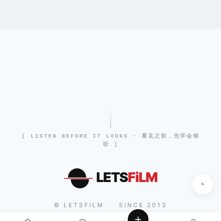
[ LISTEN BEFORE IT LOOKS · 看见之前，先学会倾
听 ]
LETS
FiLM
© LETSFILM
SINCE 2013
|