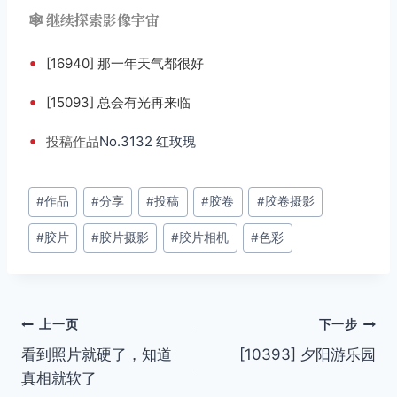
🕸️ 继续探索影像宇宙
•
[16940] 那一年天气都很好
•
[15093] 总会有光再来临
•
投稿
作品
No.3132 红玫瑰
文
#
作品
#
分享
#
投稿
#
胶卷
#
胶卷摄影
章
#
胶片
#
胶片摄影
#
胶片相机
#
色彩
标
签：
文
上一页
下一步
看到照片就硬了，知道
[10393] 夕阳游乐园
章
真相就软了