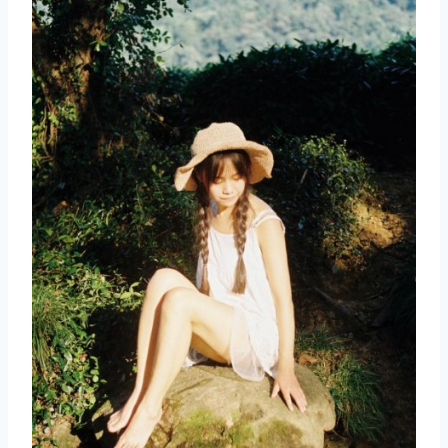
取消
搜索