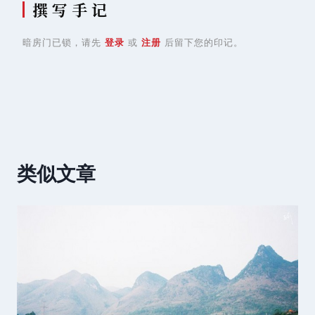
撰 写 手 记
暗房门已锁，请先
登录
或
注册
后留下您的印记。
类似文章