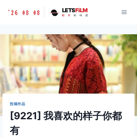
跳
胶
LETS
FiLM
'26 08 08
到
胶
片
的
味
道
片
内
的
容
味
道
LETSFILM
投稿作品
[9221] 我喜欢的样子你都
有