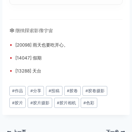
🕸️ 继续探索影像宇宙
•
[20098] 雨天也要吃开心。
•
[14047] 假期
•
[13288] 天台
文
#
作品
#
分享
#
投稿
#
胶卷
#
胶卷摄影
章
#
胶片
#
胶片摄影
#
胶片相机
#
色彩
标
签：
上一页
下一步