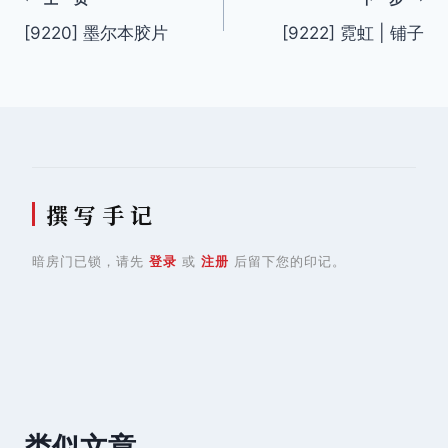
文
[9220] 墨尔本胶片
[9222] 霓虹 | 铺子
章
导
航
撰 写 手 记
暗房门已锁，请先
登录
或
注册
后留下您的印记。
类似文章