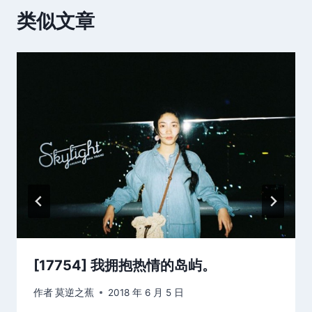
类似文章
[17754] 我拥抱热情的岛屿。
作者
莫逆之蕉
2018 年 6 月 5 日