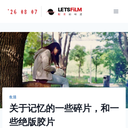
跳
胶
LETS
FiLM
'26 08 07
到
胶
片
的
味
道
片
内
的
容
味
道
LETSFILM
生活
关于记忆的一些碎片，和一
些绝版胶片