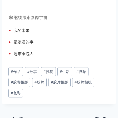
🕸️ 继续探索影像宇宙
•
我的水果
•
最浪漫的事
•
超市承包人
文
#
作品
#
分享
#
投稿
#
生活
#
胶卷
章
#
胶卷摄影
#
胶片
#
胶片摄影
#
胶片相机
标
签：
#
色彩