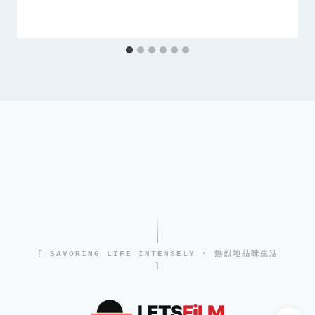
[ SAVORING LIFE INTENSELY · 热烈地品味生活
]
LETS
FiLM