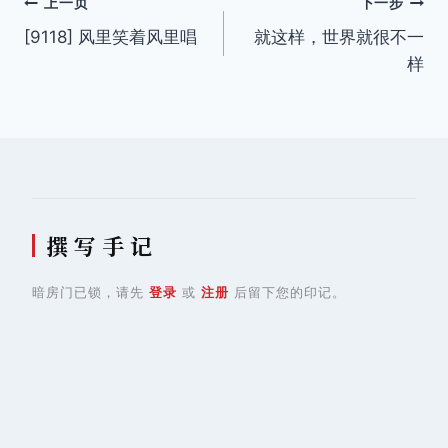
文
上一页
下一步
[9118] 风里笑着风里唱
就这样，世界就很不一
章
样
导
航
撰 写 手 记
暗房门已锁，请先
登录
或
注册
后留下您的印记。