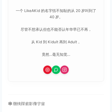
一个 LikeAKid 的名字恬不知耻的从 20 岁叫到了
40 岁。
尽管不想承认但也不能否认年华早已不再，
从 Kid 到 Kidult 再到 Adult，
竟然...毫无知觉...
🕸️ 继续探索影像宇宙