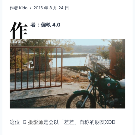
作者
Kido
2016 年 8 月 24 日
作
者：偏執 4.0
这位 IG
摄影师
是会以「差差」自称的朋友XDD