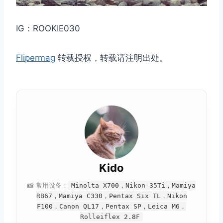
IG：ROOKIE030
Flipermag
转载授权，转载请注明出处。
Kido
📸 常用设备：
Minolta X700，Nikon 35Ti，Mamiya
RB67，Mamiya C330，Pentax Six TL，Nikon
F100，Canon QL17，Pentax SP，Leica M6，
Rolleiflex 2.8F