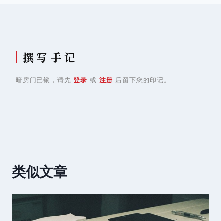
撰 写 手 记
暗房门已锁，请先
登录
或
注册
后留下您的印记。
类似文章