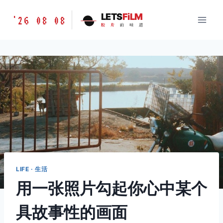
跳
胶
LETS
FiLM
'26 08 08
到
胶
片
的
味
道
片
内
的
容
味
道
LETSFILM
LIFE · 生活
用一张照片勾起你心中某个
具故事性的画面