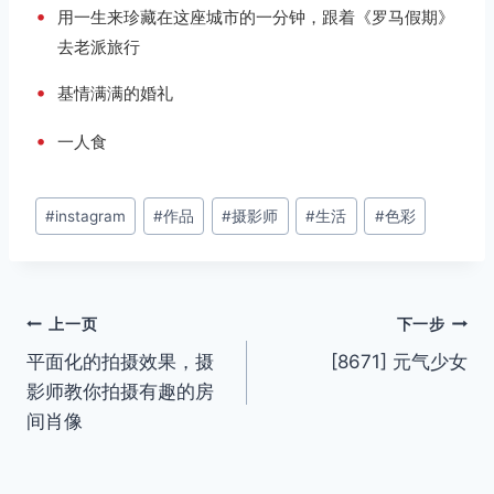
•
用一生来珍藏在这座城市的一分钟，跟着《罗马假期》
去老派旅行
•
基情满满的婚礼
•
一人食
文
#
instagram
#
作品
#
摄影师
#
生活
#
色彩
章
标
签：
文
上一页
下一步
平面化的拍摄效果，摄
[8671] 元气少女
章
影师教你拍摄有趣的房
导
间肖像
航