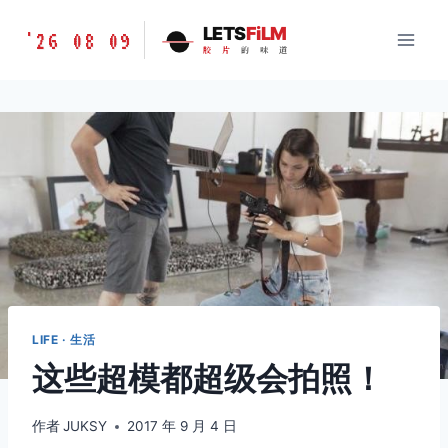
跳
胶
LETS
FiLM
'26 08 09
到
胶
片
的
味
道
片
内
的
容
味
道
LETSFILM
LIFE · 生活
这些超模都超级会拍照！
作者
JUKSY
2017 年 9 月 4 日