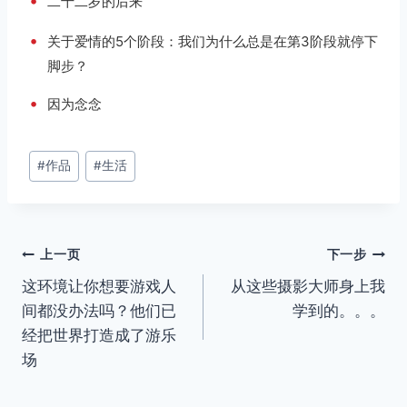
•
二十二岁的后来
•
关于爱情的5个阶段：我们为什么总是在第3阶段就停下
脚步？
•
因为念念
文
#
作品
#
生活
章
标
签：
文
上一页
下一步
这环境让你想要游戏人
从这些摄影大师身上我
章
间都没办法吗？他们已
学到的。。。
导
经把世界打造成了游乐
场
航