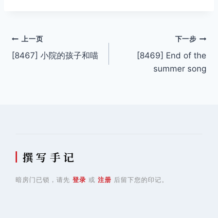
签：
文
上一页
下一步
[8467] 小院的孩子和喵
[8469] End of the
章
summer song
导
航
撰 写 手 记
暗房门已锁，请先
登录
或
注册
后留下您的印记。