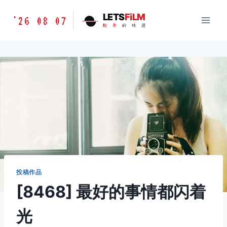
跳
胶
LETS
FiLM
'26 08 07
到
胶
片
的
味
道
片
内
的
容
味
道
LETSFILM
投稿作品
[8468] 最好的事情都闪着
光