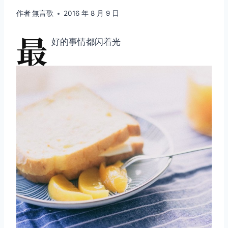
作者
無言歌
2016 年 8 月 9 日
最
好的事情都闪着光