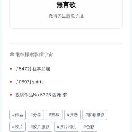
無言歌
微博@生煎包子脸
🕸️ 继续探索影像宇宙
•
[15472] 往事如烟
•
[10697] spirit
•
投稿
作品
No.5378 西塘-梦
文
#
作品
#
分享
#
投稿
#
胶卷
#
胶卷摄影
章
#
胶片
#
胶片摄影
#
胶片相机
#
色彩
标