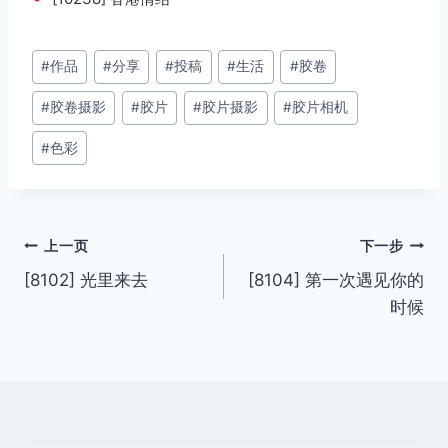
文
#
作品
#
分享
#
投稿
#
生活
#
胶卷
章
#
胶卷摄影
#
胶片
#
胶片摄影
#
胶片相机
标
签：
#
色彩
文
上一页
下一步
[8102] 光里来去
[8104] 第一次遇见你的
章
时候
导
航