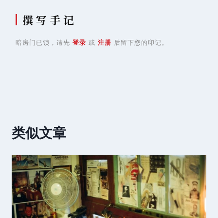
撰 写 手 记
暗房门已锁，请先
登录
或
注册
后留下您的印记。
类似文章