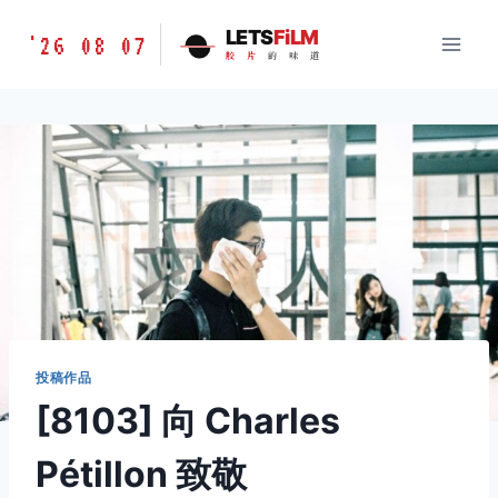
跳
胶
LETS
FiLM
'26 08 07
到
胶
片
的
味
道
片
内
的
容
味
道
LETSFILM
投稿作品
[8103] 向 Charles
Pétillon 致敬