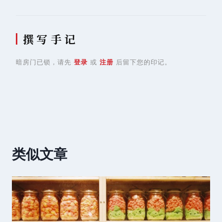
撰 写 手 记
暗房门已锁，请先
登录
或
注册
后留下您的印记。
类似文章