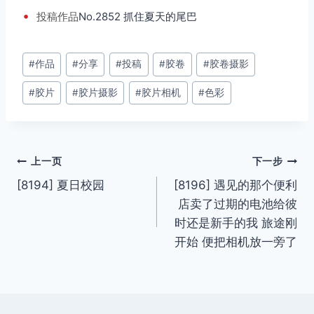
•
投稿
作品
No.2852 抓住夏天的尾巴
文
#
作品
#
分享
#
投稿
#
胶卷
#
胶卷摄影
章
#
胶片
#
胶片摄影
#
胶片相机
#
色彩
标
签：
文
上一页
下一步
[8194] 夏日校园
[8196] 遇见的那个便利
章
店卖了过期的电池给彼
导
时还是新手的我 旅途刚
开始 便把相机放一旁了
航