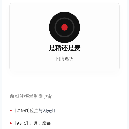
是稻还是麦
闲情逸致
🕸️ 继续探索影像宇宙
•
[21981]
胶片
与闪光灯️
•
[9315] 九月，魔都