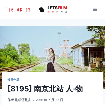
跳
胶
LETS
FiLM
'26 08 09
到
胶
片
的
味
道
片
内
的
容
味
道
LETSFILM
投稿作品
[8195] 南京北站 人·物
作者
是稻还是麦
2016 年 7 月 22 日