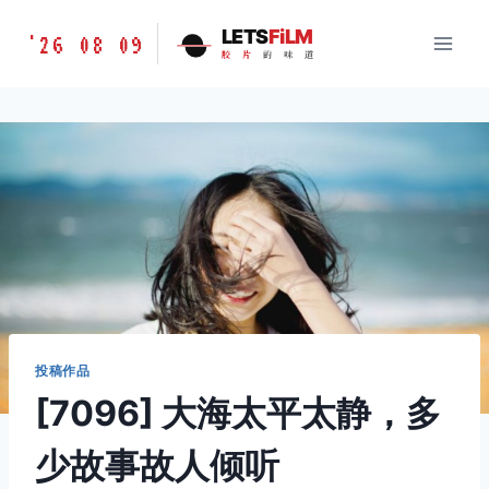
跳
胶
LETS
FiLM
'26 08 09
到
胶
片
的
味
道
片
内
的
容
味
道
LETSFILM
投稿作品
[7096] 大海太平太静，多
少故事故人倾听