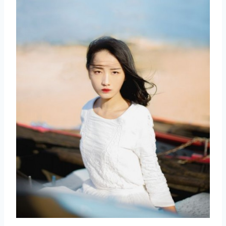
取消
搜索