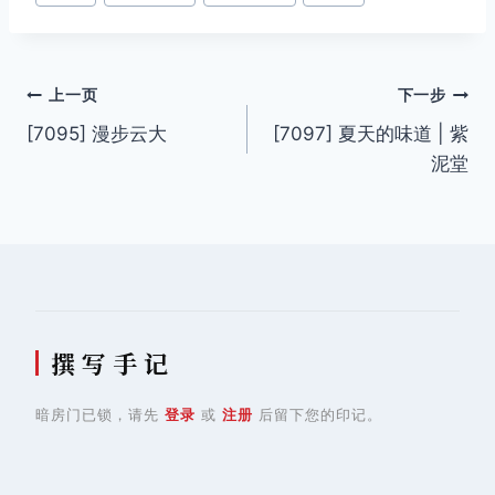
签：
文
上一页
下一步
[7095] 漫步云大
[7097] 夏天的味道 | 紫
章
泥堂
导
航
撰 写 手 记
暗房门已锁，请先
登录
或
注册
后留下您的印记。