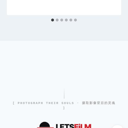
[ PHOTOGRAPH THEIR SOULS · 摄取影像背后的灵魂
]
LETS
FiLM