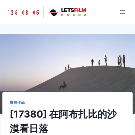
跳
胶
LETS
FiLM
'26 08 06
到
胶
片
的
味
道
片
内
的
容
味
道
LETSFILM
投稿作品
[17380] 在阿布扎比的沙
漠看日落