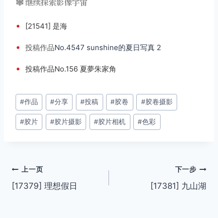
🕸️ 继续探索影像宇宙
•
[21541] 是海
•
投稿
作品
No.4547 sunshine的夏日写真 2
•
投稿作品No.156 夏夢朱家角
文
#
作品
#
分享
#
投稿
#
胶卷
#
胶卷摄影
章
#
胶片
#
胶片摄影
#
胶片相机
#
色彩
标
签：
文
上一页
下一步
[17379] 理想假日
[17381] 九山湖
章
导