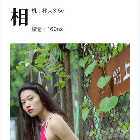
相
机：禄莱3.5e
胶卷
：160ns