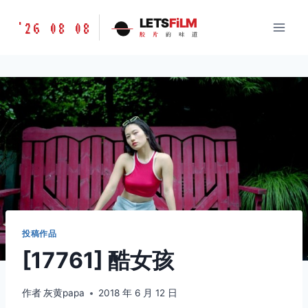
跳
胶
LETS
FiLM
'26 08 08
到
胶
片
的
味
道
片
内
的
容
味
道
LETSFILM
投稿作品
[17761] 酷女孩
作者
灰黄papa
2018 年 6 月 12 日