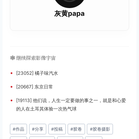
灰黄papa
🕸️ 继续探索影像宇宙
•
[23052] 橘子味汽水
•
[20667] 东京日常
•
[19113] 他们说，人生一定要做的事之一，就是和心爱
的人在土耳其体验一次热气球
文
#
作品
#
分享
#
投稿
#
胶卷
#
胶卷摄影
章