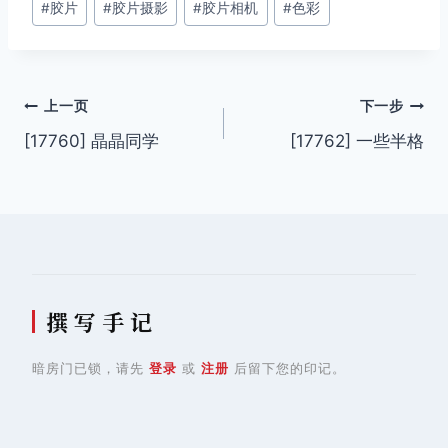
#
胶片
#
胶片摄影
#
胶片相机
#
色彩
标
签：
文
上一页
下一步
[17760] 晶晶同学
[17762] 一些半格
章
导
航
撰 写 手 记
暗房门已锁，请先
登录
或
注册
后留下您的印记。