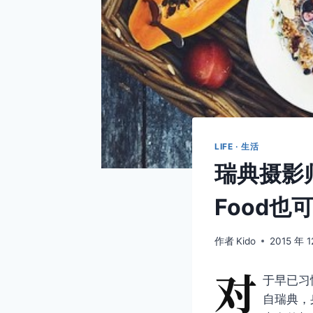
LIFE · 生活
瑞典摄影师
Food也
作者
Kido
2015 年 1
对
于早已习
自瑞典，