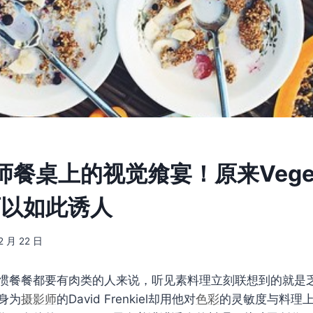
餐桌上的视觉飨宴！原来Vegeta
可以如此诱人
2 月 22 日
惯餐餐都要有肉类的人来说，听见素料理立刻联想到的就是
身为
摄影师
的David Frenkiel却用他对
色彩
的灵敏度与料理