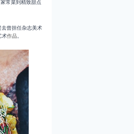
作、家常菜到精致甜点
而过去曾担任杂志美术
艺术
作品
。