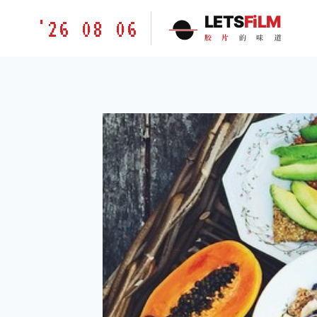
跳
胶
LETS
FiLM
'26 08 06
到
片
胶
片
的
味
道
内
的
容
味
道
LETSFILM