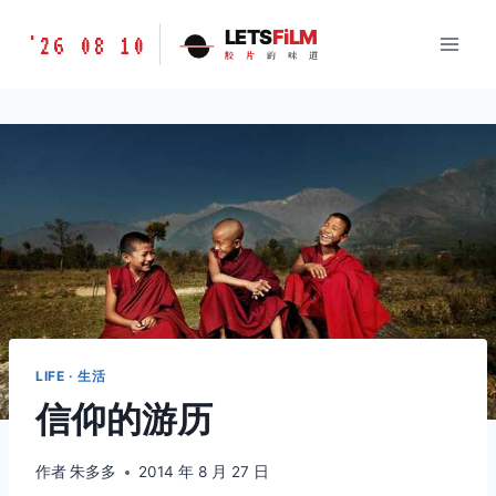
跳
胶
LETS
FiLM
'26 08 10
到
胶
片
的
味
道
片
内
的
容
味
道
LETSFILM
LIFE · 生活
信仰的游历
作者
朱多多
2014 年 8 月 27 日