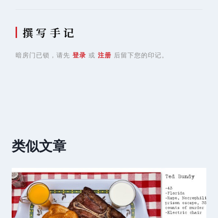
撰 写 手 记
暗房门已锁，请先
登录
或
注册
后留下您的印记。
类似文章