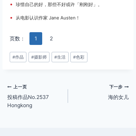
•
珍惜自己的好，那些不好或许「刚刚好」。
•
从电影认识作家 Jane Austen！
页数：
1
2
文
#
作品
#
摄影师
#
生活
#
色彩
章
标
签：
文
上一页
下一步
投稿作品No.2537
海的女儿
章
Hongkong
导
航