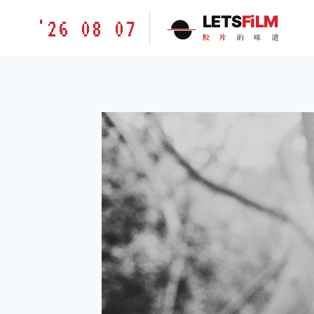
跳
胶
LETS
FiLM
'26 08 07
到
片
胶
片
的
味
道
内
的
容
味
道
LETSFILM