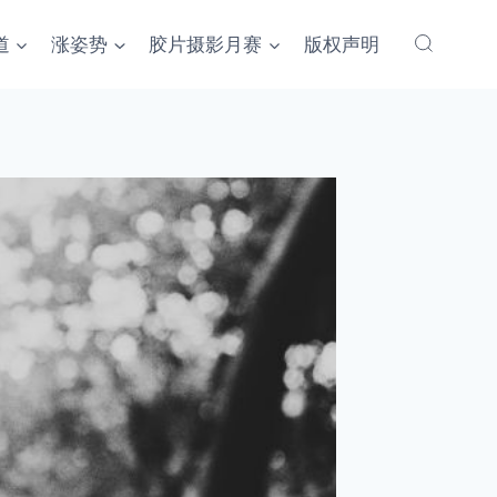
道
涨姿势
胶片摄影月赛
版权声明