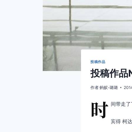
投稿作品
投稿作品N
作者
蚂蚁-璐璐
201
时
间带走了
宾得 柯