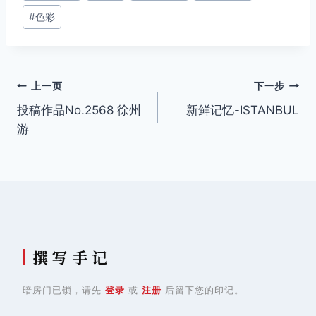
签：
#
色彩
文
上一页
下一步
投稿作品No.2568 徐州
新鲜记忆-ISTANBUL
章
游
导
航
撰 写 手 记
暗房门已锁，请先
登录
或
注册
后留下您的印记。