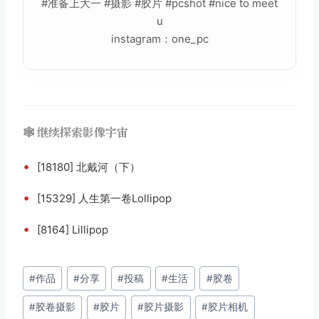
#准备上大一 #摄影 #胶片 #pcshot #nice to meet
u
instagram：one_pc
🕸️ 继续探索影像宇宙
•
[18180] 北戴河（下）
•
[15329] 人生第一卷Lollipop
•
[8164] Lillipop
文
#
作品
#
分享
#
投稿
#
生活
#
胶卷
章
#
胶卷摄影
#
胶片
#
胶片摄影
#
胶片相机
标