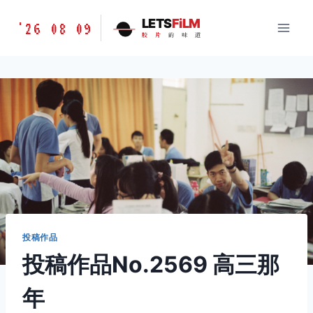
跳
胶
LETS
FiLM
'26 08 09
到
胶
片
的
味
道
片
内
的
容
味
道
LETSFILM
投稿作品
投稿作品No.2569 高三那
年