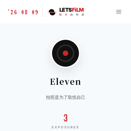
跳
胶
LETS
FiLM
'26 08 09
到
胶
片
的
味
道
片
内
的
容
味
道
LETSFILM
Eleven
拍照是为了取悦自己
3
EXPOSURES