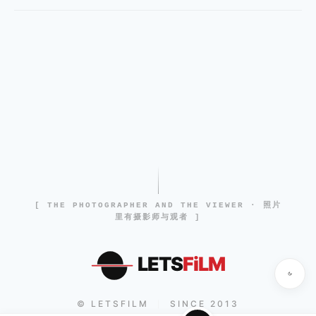
[ THE PHOTOGRAPHER AND THE VIEWER · 照片
里有摄影师与观者 ]
LETS
FiLM
© LETSFILM
SINCE 2013
|