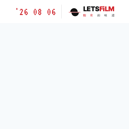
跳
胶
LETS
FiLM
'26 08 06
到
片
胶
片
的
味
道
内
的
容
味
道
LETSFILM