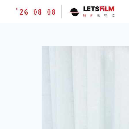
跳
胶
LETS
FiLM
'26 08 08
到
片
胶
片
的
味
道
内
的
容
味
道
LETSFILM