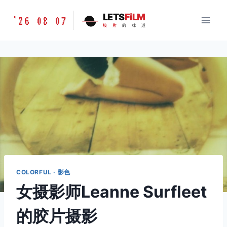
跳
胶
LETS
FiLM
'26 08 07
到
胶
片
的
味
道
片
内
的
容
味
道
LETSFILM
COLORFUL · 影色
女摄影师Leanne Surfleet
的胶片摄影