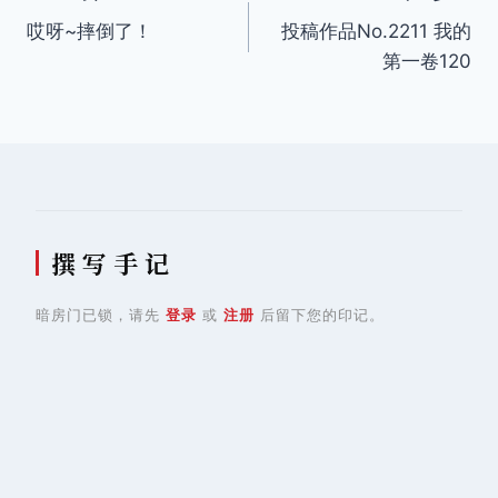
哎呀~摔倒了！
投稿作品No.2211 我的
章
第一卷120
导
航
撰 写 手 记
暗房门已锁，请先
登录
或
注册
后留下您的印记。