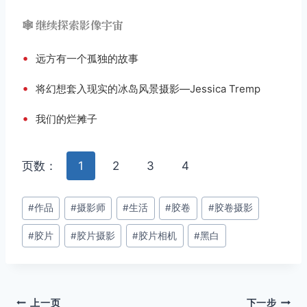
🕸️ 继续探索影像宇宙
•
远方有一个孤独的故事
•
将幻想套入现实的冰岛风景摄影—Jessica Tremp
•
我们的烂摊子
页数：
1
2
3
4
文
#
作品
#
摄影师
#
生活
#
胶卷
#
胶卷摄影
章
#
胶片
#
胶片摄影
#
胶片相机
#
黑白
标
签：
文
上一页
下一步