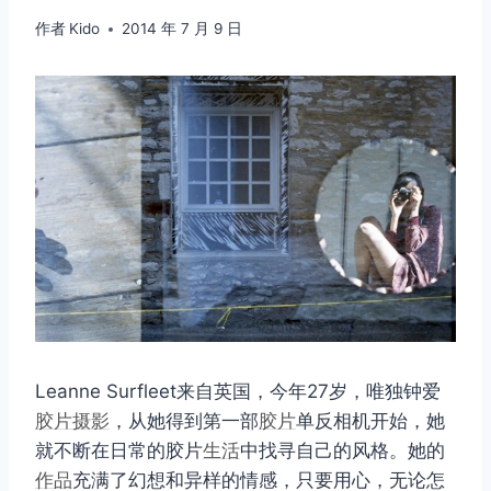
作者
Kido
2014 年 7 月 9 日
Leanne Surfleet来自英国，今年27岁，唯独钟爱
胶片摄影
，从她得到第一部
胶片
单反相机开始，她
就不断在日常的胶片
生活
中找寻自己的风格。她的
作品
充满了幻想和异样的情感，只要用心，无论怎