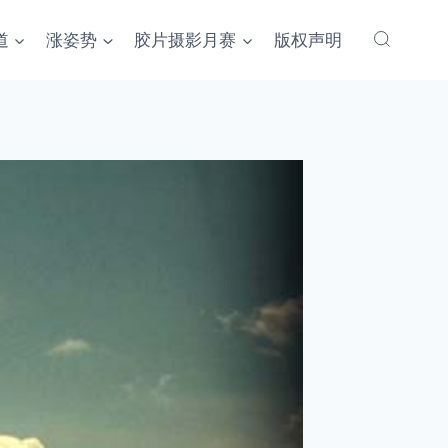
道
涨姿势
胶片摄影月赛
版权声明