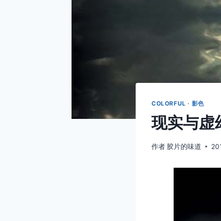
COLORFUL · 影色
现实与虚
作者
胶片的味道
20