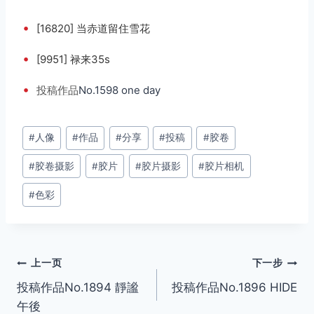
•
[16820] 当赤道留住雪花
•
[9951] 禄来35s
•
投稿
作品
No.1598 one day
文
#
人像
#
作品
#
分享
#
投稿
#
胶卷
章
#
胶卷摄影
#
胶片
#
胶片摄影
#
胶片相机
标
签：
#
色彩
文
上一页
下一步
投稿作品No.1894 靜謐
投稿作品No.1896 HIDE
章
午後