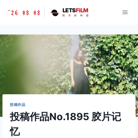
跳
胶
LETS
FiLM
'26 08 08
到
胶
片
的
味
道
片
内
的
容
味
道
LETSFILM
投稿作品
投稿作品No.1895 胶片记
忆