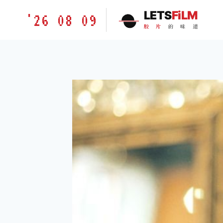
跳
胶
LETS
FiLM
'26 08 09
到
片
胶
片
的
味
道
内
的
容
味
道
LETSFILM