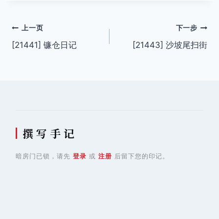
文
上一页
下一步
[21441] 镰仓日记
[21443] 沙坡尾扫街
章
导
航
撰 写 手 记
暗房门已锁，请先
登录
或
注册
后留下您的印记。