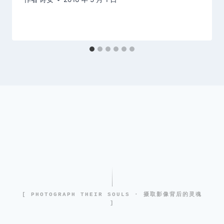
[ PHOTOGRAPH THEIR SOULS · 摄取影像背后的灵魂
]