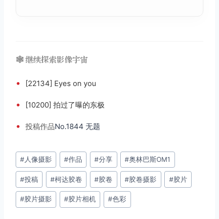
🕸️ 继续探索影像宇宙
•
[22134] Eyes on you
•
[10200] 拍过了曝的东极
•
投稿
作品
No.1844 无题
文
#
人像摄影
#
作品
#
分享
#
奥林巴斯OM1
章
#
投稿
#
柯达胶卷
#
胶卷
#
胶卷摄影
#
胶片
标
签：
#
胶片摄影
#
胶片相机
#
色彩