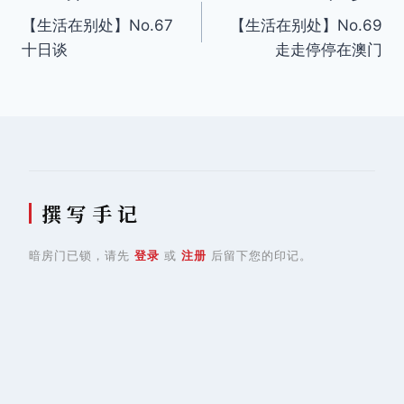
【生活在别处】No.67
【生活在别处】No.69
章
十日谈
走走停停在澳门
导
航
撰 写 手 记
暗房门已锁，请先
登录
或
注册
后留下您的印记。