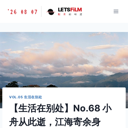
跳
胶
LETS
FiLM
'26 08 07
到
胶
片
的
味
道
片
内
的
容
味
道
LETSFILM
VOL.05 生活在别处
【生活在别处】No.68 小
舟从此逝，江海寄余身