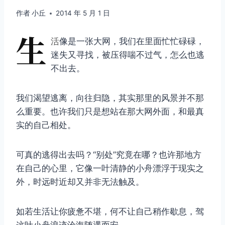
作者
小丘
2014 年 5 月 1 日
生
活
像是一张大网，我们在里面忙忙碌碌，
迷失又寻找，被压得喘不过气，怎么也逃
不出去。
我们渴望逃离，向往归隐，其实那里的风景并不那
么重要。也许我们只是想站在那大网外面，和最真
实的自己相处。
可真的逃得出去吗？“别处”究竟在哪？也许那地方
在自己的心里，它像一叶清静的小舟漂浮于现实之
外，时远时近却又并非无法触及。
如若生活让你疲惫不堪，何不让自己稍作歇息，驾