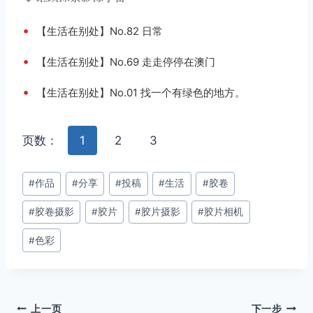
•
【生活在别处】No.82 日常
•
【生活在别处】No.69 走走停停在澳门
•
【生活在别处】No.01 找一个有绿色的地方。
页数：
1
2
3
文
#
作品
#
分享
#
投稿
#
生活
#
胶卷
章
#
胶卷摄影
#
胶片
#
胶片摄影
#
胶片相机
标
签：
#
色彩
文
上一页
下一步