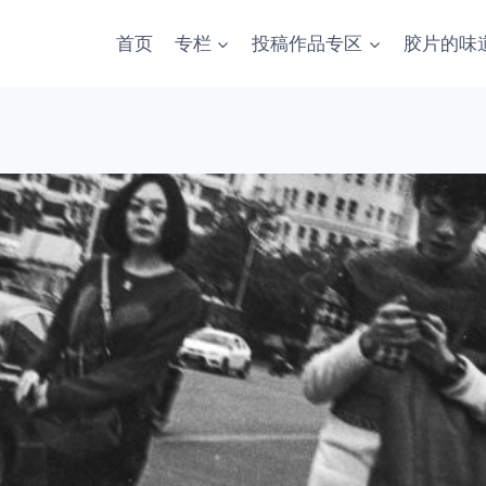
首页
专栏
投稿作品专区
胶片的味