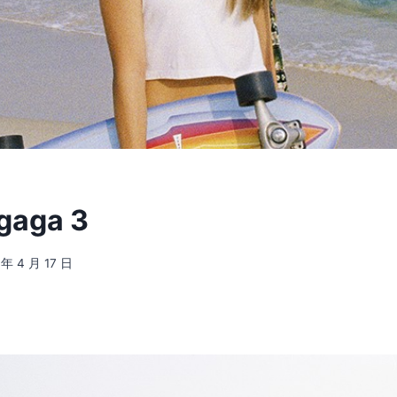
gaga 3
 年 4 月 17 日