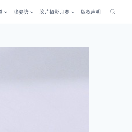
道
涨姿势
胶片摄影月赛
版权声明