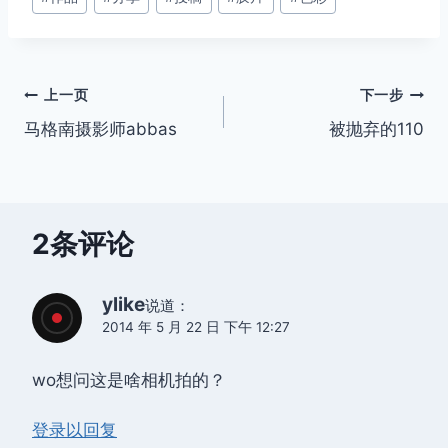
章
标
签：
文
上一页
下一步
马格南摄影师abbas
被抛弃的110
章
导
航
2条评论
ylike
说道：
2014 年 5 月 22 日 下午 12:27
wo想问这是啥相机拍的？
登录以回复