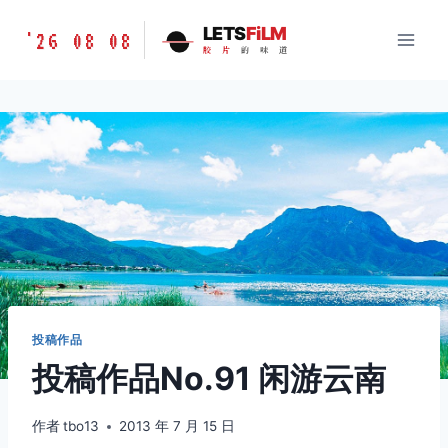
跳
胶
LETS
FiLM
'26 08 08
到
胶
片
的
味
道
片
内
的
容
味
道
LETSFILM
投稿作品
投稿作品No.91 闲游云南
作者
tbo13
2013 年 7 月 15 日