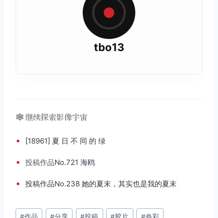
tbo13
🕸️ 继续探索影像宇宙
•
[18961] 夏 日 不 同 的 绿
•
投稿
作品
No.721 海鸥
•
投稿作品No.238 她的夏末，其实也是我的夏末
文
#
作品
#
分享
#
投稿
#
胶片
#
色彩