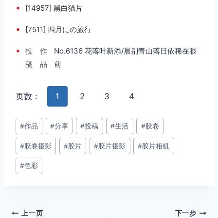
•
[14957] 黑白猫片
•
[7511] 四月にの旅行
•
投
作
No.6136 花落叶新添/晨别青山落日依稀在眼
稿
品
前
页数：
1
2
3
4
文
#
作品
#
分享
#
投稿
#
生活
#
胶卷
章
#
胶卷摄影
#
胶片
#
胶片摄影
#
胶片相机
标
签：
#
色彩
文
上一页
下一步