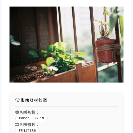
取消
搜索
影像器材档案
📷 相关相机：
Canon EOS 1N
🎞️ 相关
胶片
：
Fujifilm