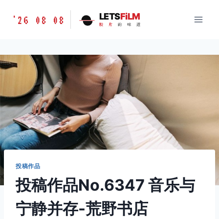
跳
胶
LETS
FiLM
'26 08 08
到
胶
片
的
味
道
片
内
的
容
味
道
LETSFILM
投稿作品
投稿作品No.6347 音乐与
宁静并存-荒野书店