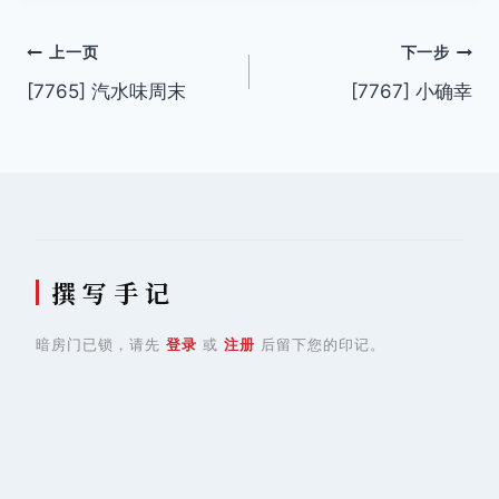
文
上一页
下一步
[7765] 汽水味周末
[7767] 小确幸
章
导
航
撰 写 手 记
暗房门已锁，请先
登录
或
注册
后留下您的印记。