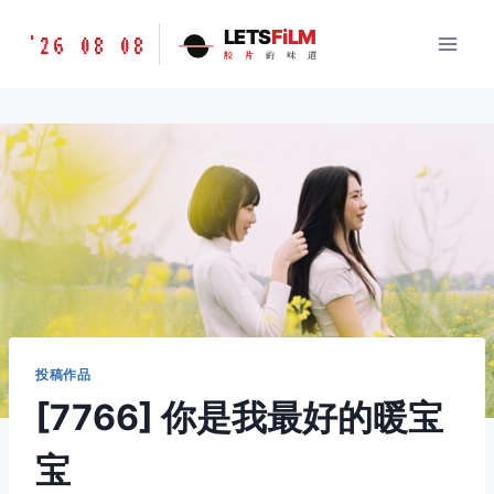
跳
胶
LETS
FiLM
'26 08 08
到
胶
片
的
味
道
片
内
的
容
味
道
LETSFILM
投稿作品
[7766] 你是我最好的暖宝
宝