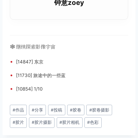
钟意zoey
🕸️ 继续探索影像宇宙
•
[14847] 东京
•
[11730] 旅途中的一些蓝
•
[10854] 1/10
文
#
作品
#
分享
#
投稿
#
胶卷
#
胶卷摄影
章
#
胶片
#
胶片摄影
#
胶片相机
#
色彩
标
签：