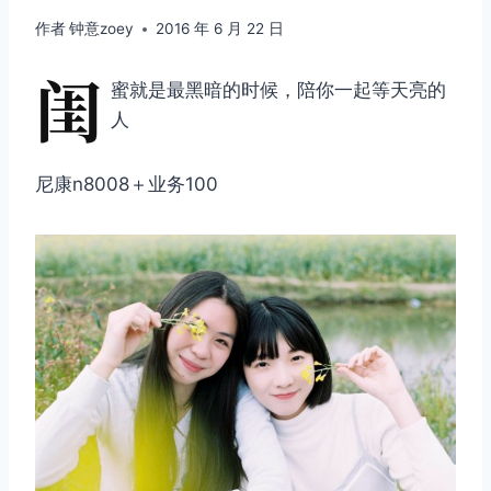
作者
钟意zoey
2016 年 6 月 22 日
闺
蜜就是最黑暗的时候，陪你一起等天亮的
人
尼康n8008＋业务100