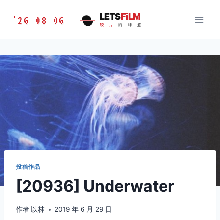
跳
胶
LETS
FiLM
'26 08 06
到
胶
片
的
味
道
片
内
的
容
味
道
LETSFILM
投稿作品
[20936] Underwater
作者
以林
2019 年 6 月 29 日