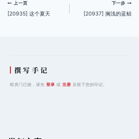
文
上一页
下一步
[20935] 这个夏天
[20937] 搁浅的蓝鲸
章
导
航
撰 写 手 记
暗房门已锁，请先
登录
或
注册
后留下您的印记。