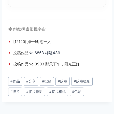
🕸️ 继续探索影像宇宙
•
[12120] 择一城 恋一人
•
投稿
作品
No.6853 标题439
•
投稿作品No.3903 那天下午，阳光正好
文
#
作品
#
分享
#
投稿
#
胶卷
#
胶卷摄影
章
#
胶片
#
胶片摄影
#
胶片相机
#
色彩
标
签：