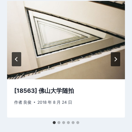
[18563] 佛山大学随拍
作者
良俊
2018 年 8 月 24 日