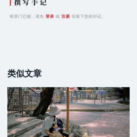
撰 写 手 记
暗房门已锁，请先
登录
或
注册
后留下您的印记。
类似文章