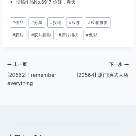
•
投稿
作品
No.6917 你好，春天
文
#
作品
#
分享
#
投稿
#
胶卷
#
胶卷摄影
章
#
胶片
#
胶片摄影
#
胶片相机
#
色彩
标
签：
文
上一页
下一步
[20562] I remember
[20564] 厦门演武大桥
章
everything
导
航