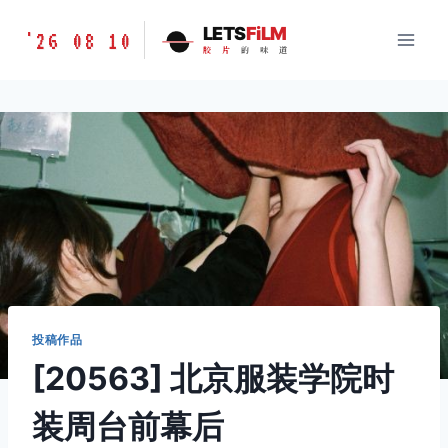
跳
胶
LETS
FiLM
'26 08 10
到
胶
片
的
味
道
片
内
的
容
味
道
LETSFILM
投稿作品
[20563] 北京服装学院时
装周台前幕后