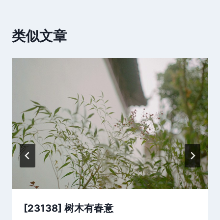
类似文章
[23138] 树木有春意