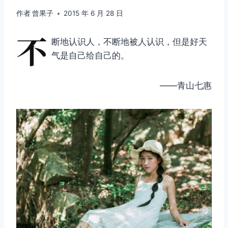
作者
曾果子
2015 年 6 月 28 日
不
断地认识人，不断地被人认识，但是好天
气是自己给自己的。
——青山七惠