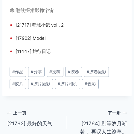
🕸️ 继续探索影像宇宙
•
[21717] 稻城小记 vol . 2
•
[17902] Model
•
[11447] 旅行日记
文
#
作品
#
分享
#
投稿
#
胶卷
#
胶卷摄影
章
#
胶片
#
胶片摄影
#
胶片相机
#
色彩
标
签：
文
上一页
下一步
[21762] 最好的天气
[21764] 别等岁月渐
章
老， 再叹人生潦草。