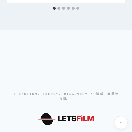
[ EMOTION, ENERGY, DISCOVERY · 情感、能量与
发现 ]
LETS
FiLM