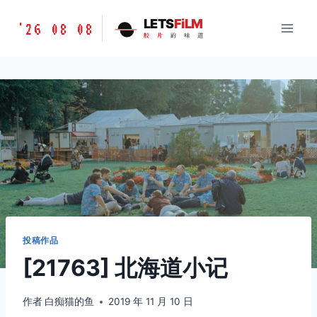
跳
胶
LETS
FiLM
'26 08 08
到
胶
片
的
味
道
片
内
的
容
味
道
LETSFILM
投稿作品
[21763] 北海道小记
作者
白痴猫的鱼
2019 年 11 月 10 日