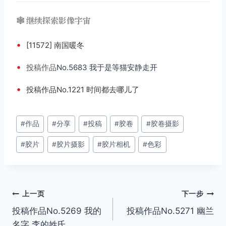
🕸️ 继续探索影像宇宙
•
[11572] 南国暖冬
•
投稿
作品
No.5683 我于是等猫安静走开
•
投稿作品No.1221 时间都去哪儿了
文
#
作品
#
分享
#
投稿
#
胶卷
#
胶卷摄影
章
#
胶片
#
胶片摄影
#
胶片相机
#
色彩
标
签：
文
上一页
下一步
投稿作品No.5269 我的
投稿作品No.5271 幽兰
章
名字,李的姓氏