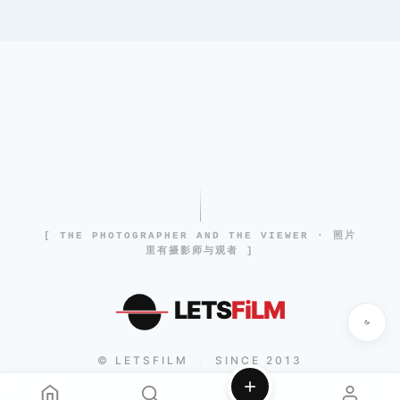
[ THE PHOTOGRAPHER AND THE VIEWER · 照片
里有摄影师与观者 ]
LETS
FiLM
© LETSFILM
SINCE 2013
|