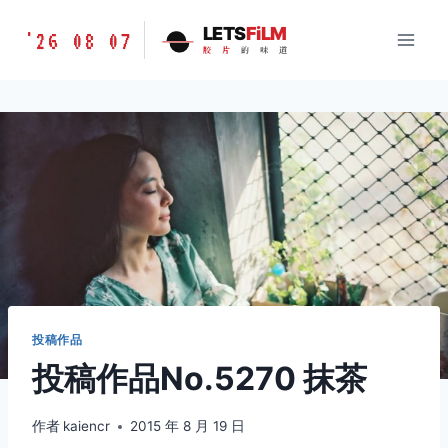
跳
胶
LETS
FiLM
'26 08 07
到
胶
片
的
味
道
片
内
的
容
味
道
LETSFILM
投稿作品
投稿作品No.5270 抹茶
作者
kaiencr
2015 年 8 月 19 日