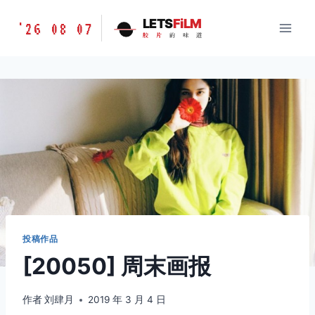
跳
胶
LETS
FiLM
'26 08 07
到
胶
片
的
味
道
片
内
的
容
味
道
LETSFILM
投稿作品
[20050] 周末画报
作者
刘肆月
2019 年 3 月 4 日