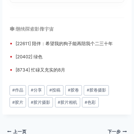
🕸️ 继续探索影像宇宙
•
[22611] 陪伴：希望我的狗子能再陪我个二三十年
•
[20402] 绿色
•
[8734] 忙碌又充实的8月
文
#
作品
#
分享
#
投稿
#
胶卷
#
胶卷摄影
章
#
胶片
#
胶片摄影
#
胶片相机
#
色彩
标
签：
文
上一页
下一步